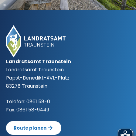
©
Fußbereich
Landratsamt Traunstein
Landratsamt Traunstein
Papst-Benedikt-XVI.-Platz
83278 Traunstein
Telefon:
0861 58-0
Fax:
0861 58-9449
Route planen