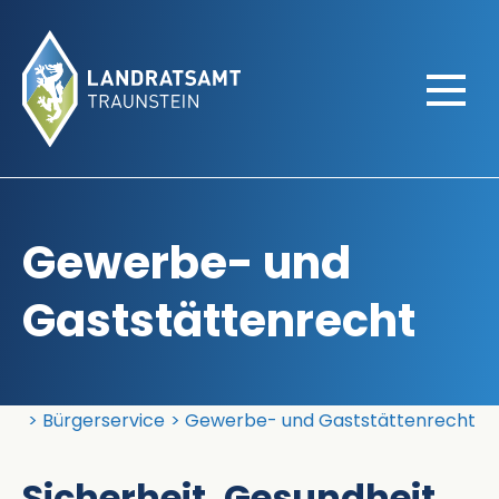
Gewerbe- und
Gaststättenrecht
Landratsamt Traunstein
Bürgerservice
Gewerbe- und Gaststättenrecht
Sicherheit, Gesundheit