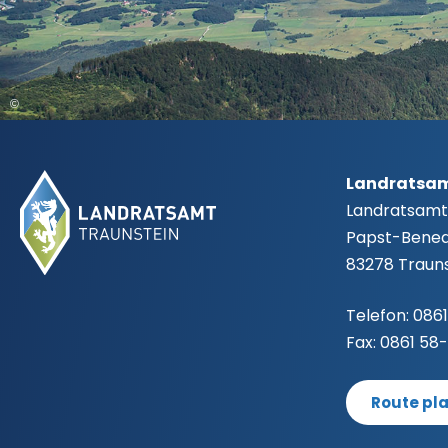
©
Fußbereich
Landratsam
Landratsamt
Papst-Benedi
83278 Trauns
Telefon:
0861
Fax:
0861 58
Route pl