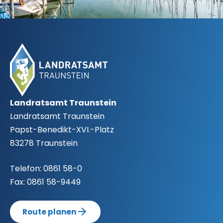
©
Fußbereich
Landratsamt Traunstein
Landratsamt Traunstein
Papst-Benedikt-XVI.-Platz
83278 Traunstein
Telefon:
0861 58-0
Fax:
0861 58-9449
Route planen